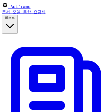
Apiframe
문서
모델
통합
요금제
리소스